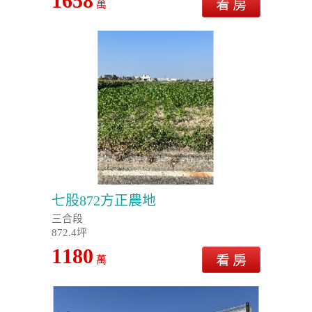
1658
萬
七股872方正農地
三合段
872.4坪
1180
萬