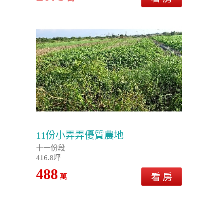
11份小弄弄優質農地
十一份段
416.8坪
488
萬