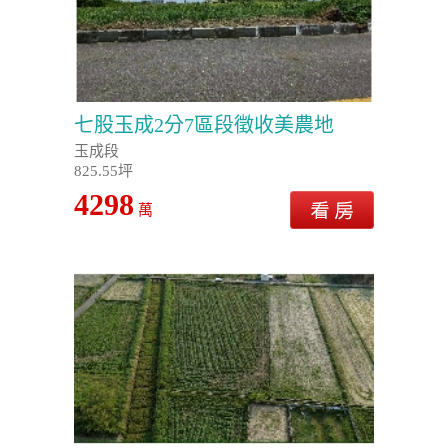
七股玉成2分7區段徵收美農地
玉成段
825.55坪
4298
萬