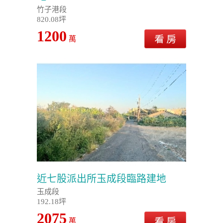
竹子港段
820.08坪
1200
萬
近七股派出所玉成段臨路建地
玉成段
192.18坪
2075
萬