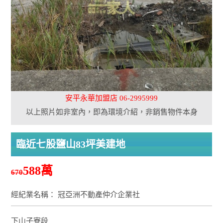
安平永華加盟店 06-2995999
以上照片如非室內，即為環境介紹，非銷售物件本身
臨近七股鹽山83坪美建地
588萬
670
經紀業名稱： 冠亞洲不動產仲介企業社
下山子寮段