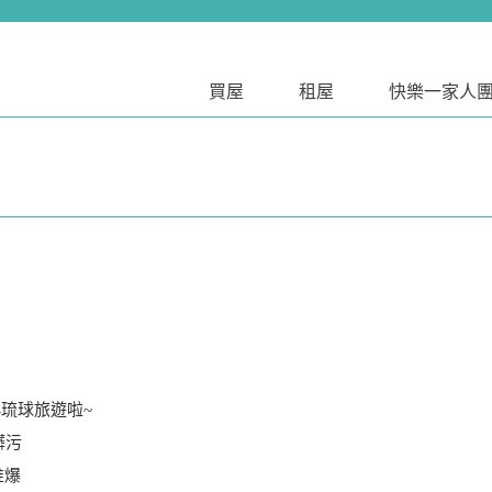
買屋
租屋
快樂一家人
小琉球旅遊啦~
髒污
推爆