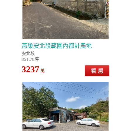
燕巢安北段範圍內都計農地
安北段
851.78坪
3237
萬