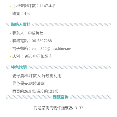
土地登記坪數：1147.4坪
路寬：4米
聯絡人資料
聯系人：中信房屋
聯絡電話：06-5897288
電子郵箱：eoa.a322@msa.hinet.ne
店別： 新市中正加盟店
特色說明
甕仔農地.坪數大.好規劃利用
景色優美.環境清幽
面寬約26.9米/深度約121米
問題咨詢
問題諮詢的物件編號為13132