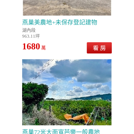
燕巢美農地+未保存登記建物
湖內段
963.11坪
1680
萬
燕巢72米大面寬芭樂一般農地