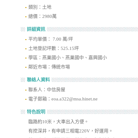
類別：土地
總價：2980萬
詳細資訊
平均單價： 7.00 萬/坪
土地登記坪數：525.15坪
學區：燕巢國小、燕巢國中、嘉興國小
鄰近市場：傳統市場
聯絡人資料
聯系人：中信房屋
電子郵箱：eoa.a322@msa.hinet.ne
特色說明
臨路約10米，大車出入方便。
有挖深井，有申請三相電220V，好運用。