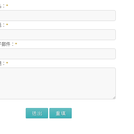
名：
*
話：
*
子郵件：
*
題：
*