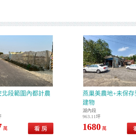
安北段範圍內都計農
燕巢美農地+未保存
建物
湖內段
坪
963.11坪
7
1680
萬
萬