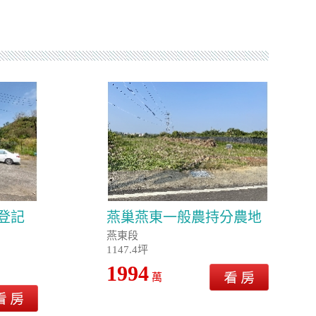
登記
燕巢燕東一般農持分農地
燕東段
1147.4坪
1994
萬