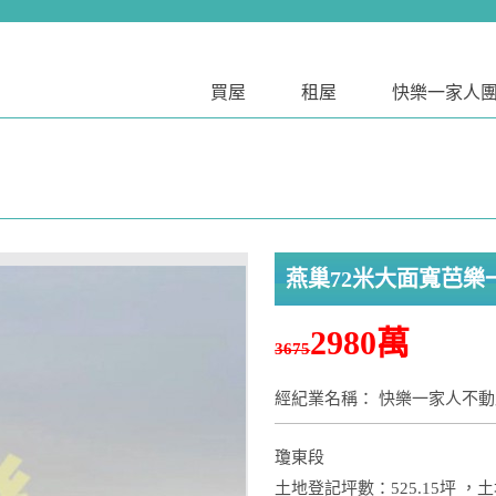
買屋
租屋
快樂一家人
燕巢72米大面寬芭樂
2980萬
3675
經紀業名稱： 快樂一家人不
瓊東段
土地登記坪數：525.15坪 ，