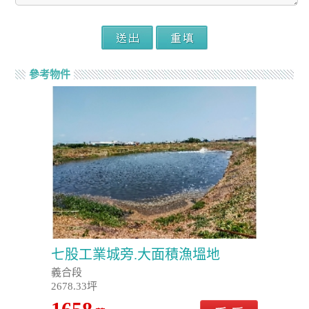
參考物件
七股工業城旁.大面積漁塭地
義合段
2678.33坪