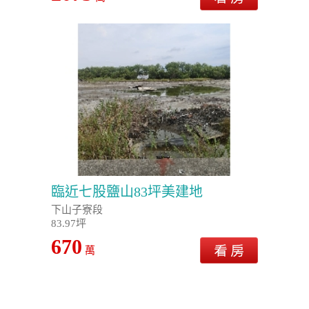
臨近七股鹽山83坪美建地
下山子寮段
83.97坪
670
萬