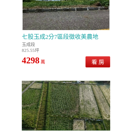
七股玉成2分7區段徵收美農地
玉成段
825.55坪
4298
萬