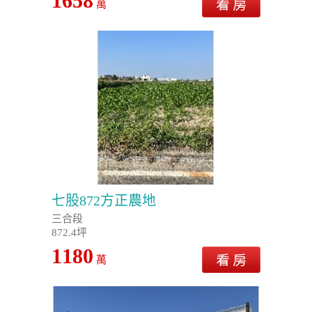
1658
萬
七股872方正農地
三合段
872.4坪
1180
萬