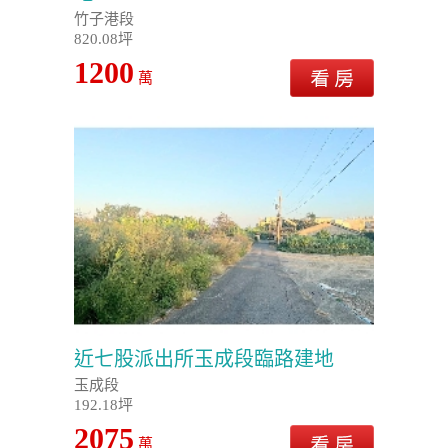
竹子港段
820.08坪
1200
萬
近七股派出所玉成段臨路建地
玉成段
192.18坪
2075
萬